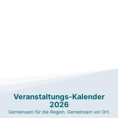
Los geht’s!
vielfältigen Jobangebote!
Bereichen Aus- /Fortbildung und unsere
unsere spannenden Möglichkeiten in den
Werde Teil unseres Teams und entdecke
Jobs & Ausbildung
Veranstaltungs-Kalender
2026
Gemeinsam für die Region. Gemeinsam vor Ort.