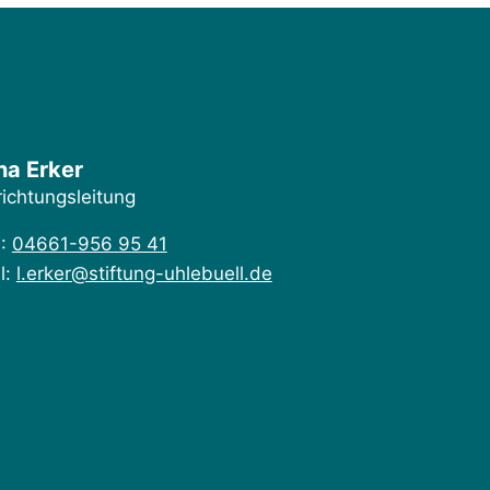
na Erker
richtungsleitung
.:
04661-956 95 41
l:
l.erker@stiftung-uhlebuell.de