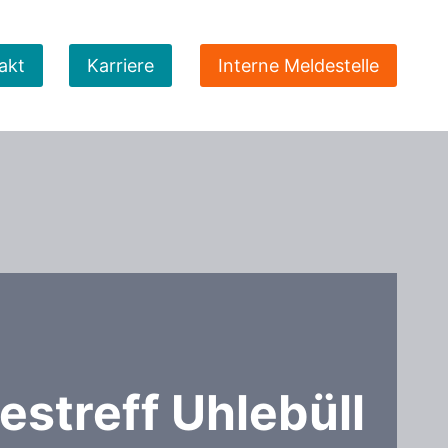
akt
Karriere
Interne Meldestelle
estreff Uhlebüll