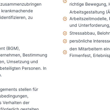
n zusammenzubringen
richtige Bewegung,
d krankmachende
Arbeitsgestaltung (
dentifizieren, zu
Arbeitszeitmodelle,
und Unterforderung,
Stressabbau, Belohn
persönliche Interess
nt (BGM),
den Mitarbeitern ei
ernehmen, Bestimmung
Firmenfest, Erlebnis
en, Umsetzung und
beteiligten Personen. In
.
ements stellen für
tsbedingungen,
s Verhalten der
örderlich gestalten